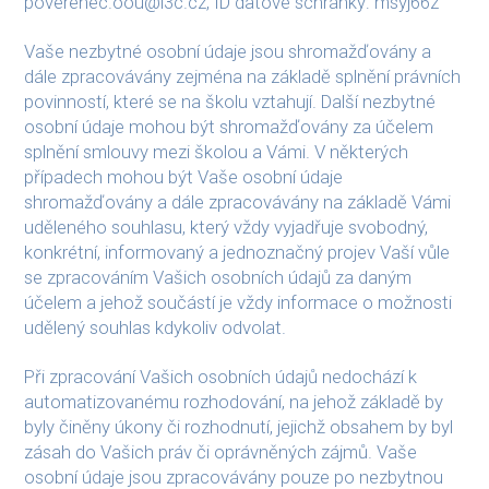
poverenec.oou@i3c.cz, ID datové schránky: msyj66z
Vaše nezbytné osobní údaje jsou shromažďovány a
dále zpracovávány zejména na základě splnění právních
povinností, které se na školu vztahují. Další nezbytné
osobní údaje mohou být shromažďovány za účelem
splnění smlouvy mezi školou a Vámi. V některých
případech mohou být Vaše osobní údaje
shromažďovány a dále zpracovávány na základě Vámi
uděleného souhlasu, který vždy vyjadřuje svobodný,
konkrétní, informovaný a jednoznačný projev Vaší vůle
se zpracováním Vašich osobních údajů za daným
účelem a jehož součástí je vždy informace o možnosti
udělený souhlas kdykoliv odvolat.
Při zpracování Vašich osobních údajů nedochází k
automatizovanému rozhodování, na jehož základě by
byly činěny úkony či rozhodnutí, jejichž obsahem by byl
zásah do Vašich práv či oprávněných zájmů. Vaše
osobní údaje jsou zpracovávány pouze po nezbytnou